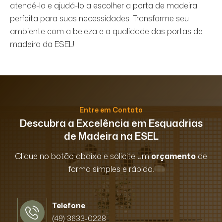
atendê-lo e ajudá-lo a escolher a porta de madeira
perfeita para suas necessidades. Transforme seu
ambiente com a beleza e a qualidade das portas de
madeira da ESEL!
Entre em Contato
Descubra a Excelência em Esquadrias
de Madeira na ESEL
Clique no botão abaixo e solicite um
orçamento
de
forma simples e rápida.
Telefone
(49) 3633-0228